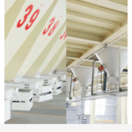
ООО RS Огнеупорные материалы
Основная продукция нашей
(огнеупоры),
компании – это различные
виды формованных
, которые широко
и
неформованных изделий
используются в металлургии,
электроэнергетике, нефтехимии и других
отраслях промышленности. Наша компания
имеет полностью автоматическую
интеллектуальную линию по производству
неформованных огнеупоров с годовой
производительностью 80000 т. Наша
продукция продаётся в более чем 60 странах
мира и получила хорошую оценку клиентов.