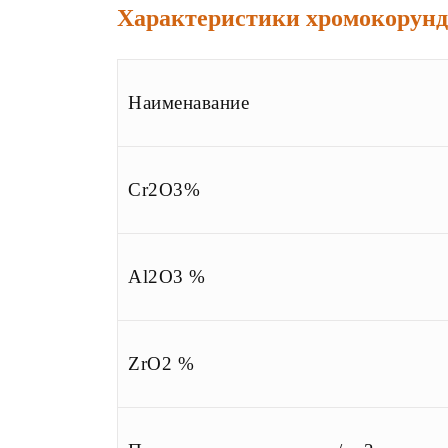
Характеристики хромокорунд
Наименавание
Cr2O3%
Al2O3 %
ZrO2 %