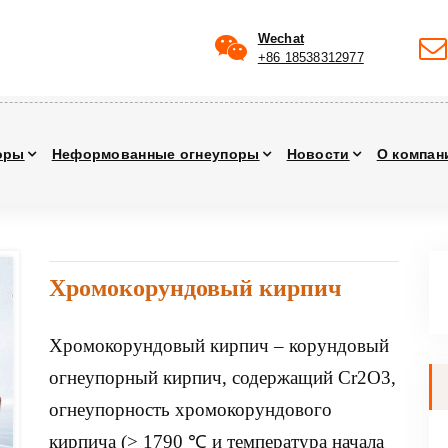
Wechat
+86 18538312977
оры
Неформованные огнеупоры
Новости
О компан
Хромокорундовый кирпич
Хромокорундовый кирпич – корундовый
огнеупорный кирпич, содержащий Cr2O3,
огнеупорность хромокорундового
кирпича (> 1790 ℃ и температура начала