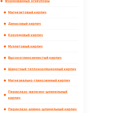
Формованные огнеупоры
Магнезитовый кирпич
Динасовый кирпич
Корундовый кирпич
Муллитовый кирпич
Высокоглиноземистый кирпич
Шамотный теплоизоляционный кирпич
Магнезиально-глиноземный кирпич
Периклазо-железно-шпинельный
кирпич
Периклазо-алюмо-шпинельный кирпич