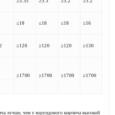
≥3.35
≥3.3
≥3.2
≥3.2
≤18
≤18
≤18
≤16
2
≥120
≥120
≥120
≥130
≥1700
≥1700
≥1700
≥1700
ча лучше, чем у корундового кирпича высокой