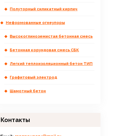
Полуторный силикатный кирпич
Неформованные огнеупоры
Высокоглиноземистая бетонная смесь
Бетонная корундовая смесь СБК
Легкий теплоизоляционный бетон ТИП
Графитовый электрод
Шамотный бетон
Контакты