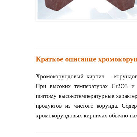
Краткое описание хромокору
Хромокорундовый кирпич – корундов
При высоких температурах Cr2O3 и 
поэтому высокотемпературные характе
продуктов из чистого корунда. Соде
хромокорундовых кирпичах обычно нахо