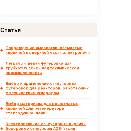
Статья
Повреждение высокоглиноземистых
кирпичей на верхней части электропечи
Легкая литьевая футеровка для
трубчатых печей нефтехимической
промышленности
Выбор и применение огнеупорных
футеровок для реакторов, работающих
с техническим углеродом
Выбор материала для решетчатых
кирпичей для регенератора
стеклодувной печи
Электроплавкие огнеупорные кирпичи
бокоровые огнеупоры AZS-33 для