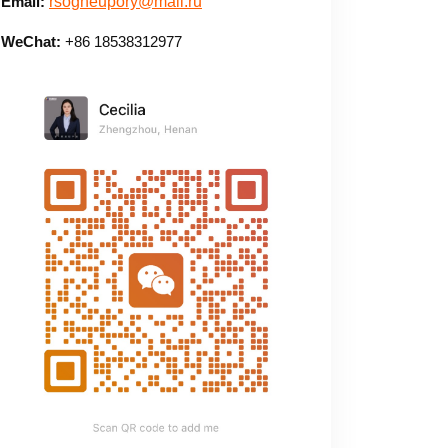
Email:
rsogneupory@mail.ru
WeChat:
+86 18538312977