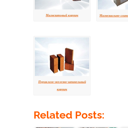
Магнезитовый кирпич
Магнезиально-глин
Периклазо-железно-шпинельный
кирпич
Related Posts: