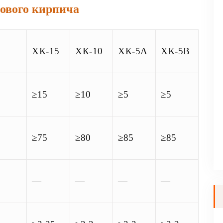
ового кирпича
ХК-15
ХК-10
ХК-5A
ХК-5B
≥15
≥10
≥5
≥5
≥75
≥80
≥85
≥85
—
—
—
—