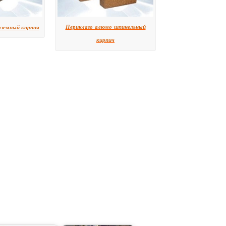
Периклазо-алюмо-шпинельный
оземный кирпич
кирпич