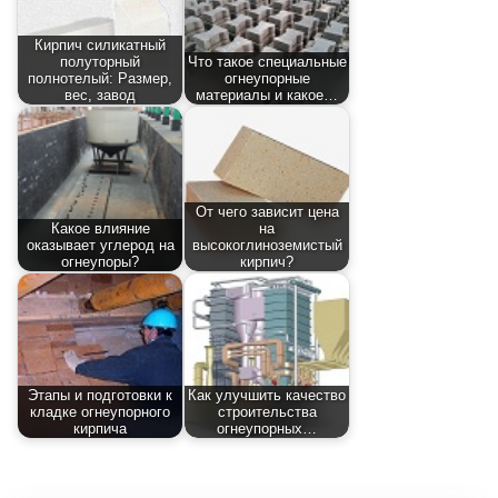
Кирпич силикатный
полуторный
Что такое специальные
полнотелый: Размер,
огнеупорные
вес, завод
материалы и какое…
От чего зависит цена
Какое влияние
на
оказывает углерод на
высокоглиноземистый
огнеупоры?
кирпич?
Этапы и подготовки к
Как улучшить качество
кладке огнеупорного
строительства
кирпича
огнеупорных…