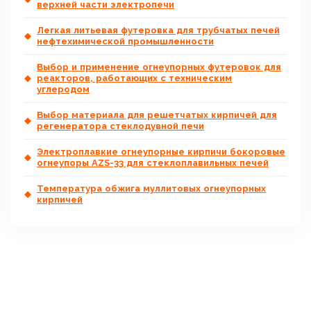
верхней части электропечи
Легкая литьевая футеровка для трубчатых печей
нефтехимической промышленности
Выбор и применение огнеупорных футеровок для
реакторов, работающих с техническим
углеродом
Выбор материала для решетчатых кирпичей для
регенератора стеклодувной печи
Электроплавкие огнеупорные кирпичи бокоровые
огнеупоры AZS-33 для стеклоплавильных печей
Температура обжига муллитовых огнеупорных
кирпичей