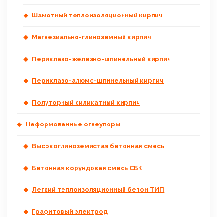
Шамотный теплоизоляционный кирпич
Магнезиально-глиноземный кирпич
Периклазо-железно-шпинельный кирпич
Периклазо-алюмо-шпинельный кирпич
Полуторный силикатный кирпич
Неформованные огнеупоры
Высокоглиноземистая бетонная смесь
Бетонная корундовая смесь СБК
Легкий теплоизоляционный бетон ТИП
Графитовый электрод