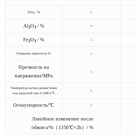
SiO
/ %
≥
2
Al
O
/ %
<
2
3
Fe
O
/ %
≤
2
3
Открытая пористость/%
≤
Прочность на
≥
напряжение/MPa
Температура начала размягчения
≥
под нагрузкой при 0.2MPa/℃
Огнеупорность/℃
≥
Линейное изменение после
обжига/%（1350℃×2h）/ %