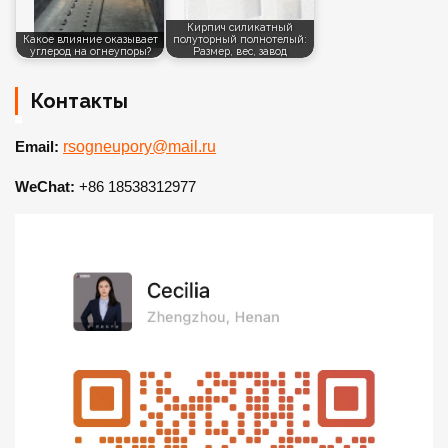
Кирпич силикатный
Какое влияние оказывает
полуторный полнотелый:
углерод на огнеупоры?
Размер, вес, завод
Контакты
Email:
rsogneupory@mail.ru
WeChat:
+86 18538312977