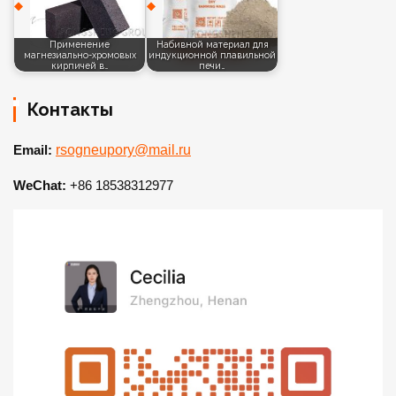
Применение
Набивной материал для
магнезиально-хромовых
индукционной плавильной
кирпичей в…
печи…
Контакты
Email:
rsogneupory@mail.ru
WeChat:
+86 18538312977