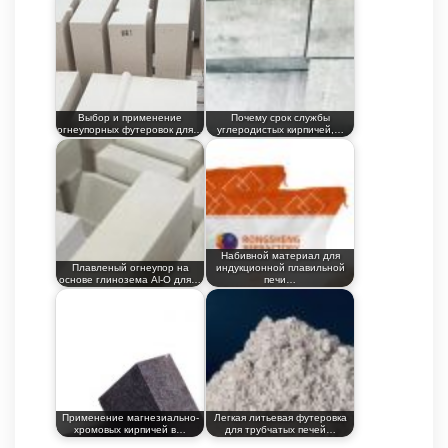
Выбор и применение
Почему срок службы
огнеупорных футеровок для…
углеродистых кирпичей,…
Набивной материал для
Плавленый огнеупор на
индукционной плавильной
основе глинозема Al-O для…
печи…
Применение магнезиально-
Легкая литьевая футеровка
хромовых кирпичей в…
для трубчатых печей…