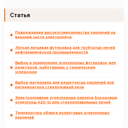
Статья
Повреждение высокоглиноземистых кирпичей на
верхней части электропечи
Легкая литьевая футеровка для трубчатых печей
нефтехимической промышленности
Выбор и применение огнеупорных футеровок для
реакторов, работающих с техническим
углеродом
Выбор материала для решетчатых кирпичей для
регенератора стеклодувной печи
Электроплавкие огнеупорные кирпичи бокоровые
огнеупоры AZS-33 для стеклоплавильных печей
Температура обжига муллитовых огнеупорных
кирпичей