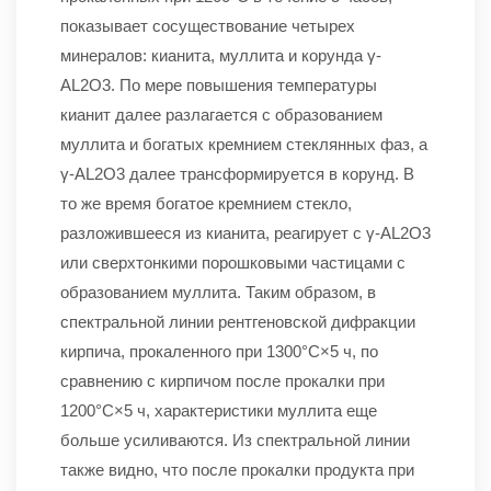
показывает сосуществование четырех
минералов: кианита, муллита и корунда γ-
AL2O3. По мере повышения температуры
кианит далее разлагается с образованием
муллита и богатых кремнием стеклянных фаз, а
γ-AL2O3 далее трансформируется в корунд. В
то же время богатое кремнием стекло,
разложившееся из кианита, реагирует с γ-AL2O3
или сверхтонкими порошковыми частицами с
образованием муллита. Таким образом, в
спектральной линии рентгеновской дифракции
кирпича, прокаленного при 1300°C×5 ч, по
сравнению с кирпичом после прокалки при
1200°C×5 ч, характеристики муллита еще
больше усиливаются. Из спектральной линии
также видно, что после прокалки продукта при