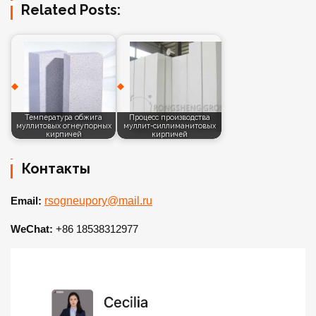
Related Posts:
Температура обжига
Процесс производства
муллитовых огнеупорных
муллит-силлиманитовых
кирпичей
кирпичей
Контакты
Email:
rsogneupory@mail.ru
WeChat:
+86 18538312977