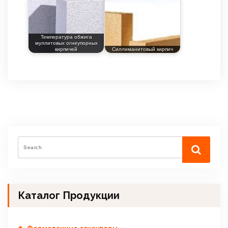
Температура обжига
муллитовых огнеупорных
кирпичей
Силлиманитовый кирпич
Каталог Продукции