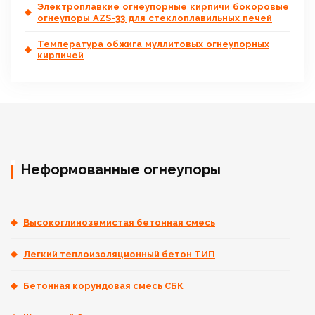
Электроплавкие огнеупорные кирпичи бокоровые
огнеупоры AZS-33 для стеклоплавильных печей
Температура обжига муллитовых огнеупорных
кирпичей
Неформованные огнеупоры
Высокоглиноземистая бетонная смесь
Легкий теплоизоляционный бетон ТИП
Бетонная корундовая смесь СБК