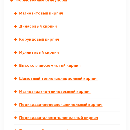
Формованные огнеупоры
Магнезитовый кирпич
Динасовый кирпич
Корундовый кирпич
Муллитовый кирпич
Высокоглиноземистый кирпич
Шамотный теплоизоляционный кирпич
Магнезиально-глиноземный кирпич
Периклазо-железно-шпинельный кирпич
Периклазо-алюмо-шпинельный кирпич