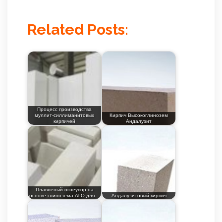
Related Posts:
Процесс производства
муллит-силлиманитовых
Кирпич Высокоглинозем
кирпичей
Андалузит
Плавленый огнеупор на
основе глинозема Al-O для…
Андалузитовый кирпич