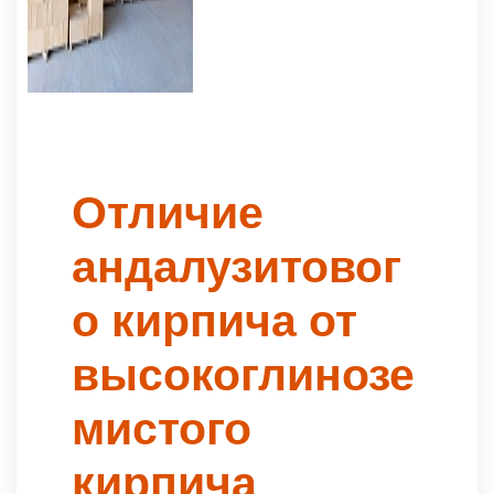
Отличие
андалузитовог
о кирпича от
высокоглинозе
мистого
кирпича