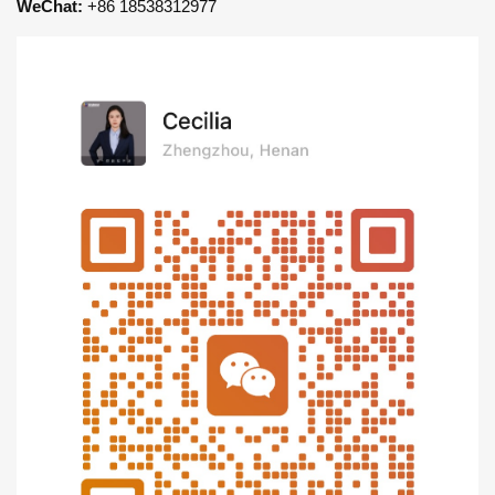
WeChat:
+86 18538312977