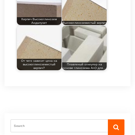
Кирпич Высокоглинозем
Андалузит
Высокоглиноземистый кирпич
От чего зависит цена на
высокоглиноземистый
Плавленый огнеупор на
кирпич?
основе глинозема Al-O для…