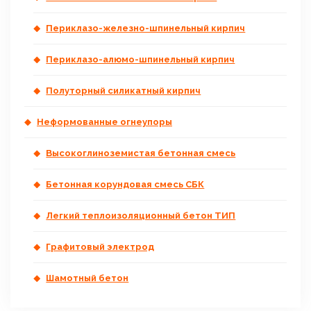
Периклазо-железно-шпинельный кирпич
Периклазо-алюмо-шпинельный кирпич
Полуторный силикатный кирпич
Неформованные огнеупоры
Высокоглиноземистая бетонная смесь
Бетонная корундовая смесь СБК
Легкий теплоизоляционный бетон ТИП
Графитовый электрод
Шамотный бетон