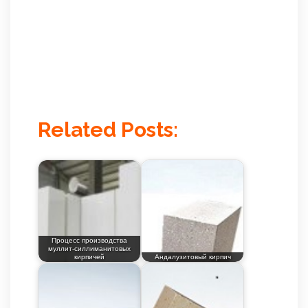
Related Posts:
Процесс производства
муллит-силлиманитовых
кирпичей
Андалузитовый кирпич