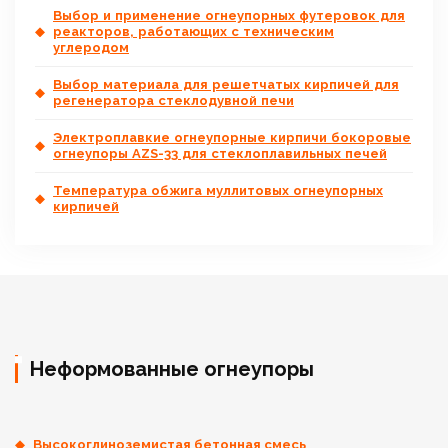
Выбор и применение огнеупорных футеровок для
реакторов, работающих с техническим
углеродом
Выбор материала для решетчатых кирпичей для
регенератора стеклодувной печи
Электроплавкие огнеупорные кирпичи бокоровые
огнеупоры AZS-33 для стеклоплавильных печей
Температура обжига муллитовых огнеупорных
кирпичей
Неформованные огнеупоры
Высокоглиноземистая бетонная смесь