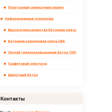
Полуторный силикатный кирпич
Неформованные огнеупоры
Высокоглиноземистая бетонная смесь
Бетонная корундовая смесь СБК
Легкий теплоизоляционный бетон ТИП
Графитовый электрод
Шамотный бетон
Контакты