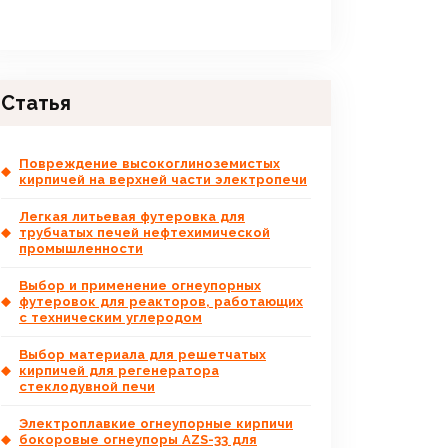
Статья
Повреждение высокоглиноземистых
кирпичей на верхней части электропечи
Легкая литьевая футеровка для
трубчатых печей нефтехимической
промышленности
Выбор и применение огнеупорных
футеровок для реакторов, работающих
с техническим углеродом
Выбор материала для решетчатых
кирпичей для регенератора
стеклодувной печи
Электроплавкие огнеупорные кирпичи
бокоровые огнеупоры AZS-33 для