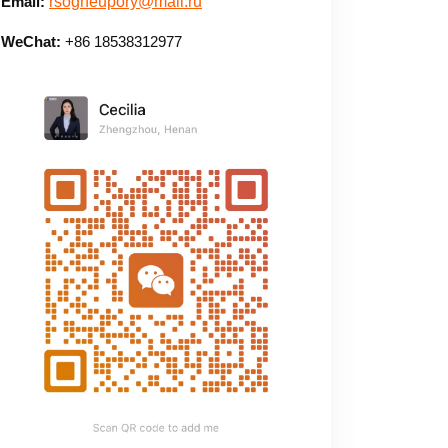
Email:
rsogneupory@mail.ru
WeChat:
+86 18538312977