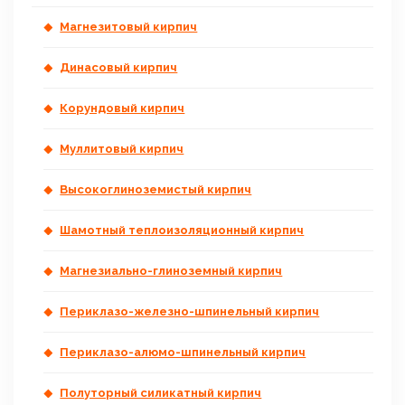
Магнезитовый кирпич
Динасовый кирпич
Корундовый кирпич
Муллитовый кирпич
Высокоглиноземистый кирпич
Шамотный теплоизоляционный кирпич
Магнезиально-глиноземный кирпич
Периклазо-железно-шпинельный кирпич
Периклазо-алюмо-шпинельный кирпич
Полуторный силикатный кирпич