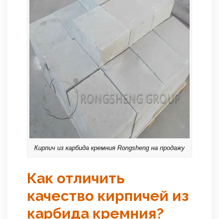
Кирпич из карбида кремния Rongsheng на продажу
Как отличить
качество кирпичей из
карбида кремния?