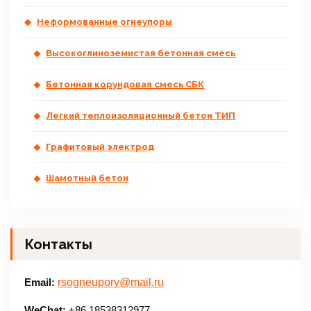
Неформованные огнеупоры
Высокоглиноземистая бетонная смесь
Бетонная корундовая смесь СБК
Легкий теплоизоляционный бетон ТИП
Графитовый электрод
Шамотный бетон
Контакты
Email:
rsogneupory@mail.ru
WeChat:
+86 18538312977