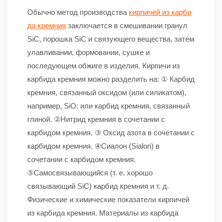
Обычно метод производства
кирпичей из карби
да кремния
заключается в смешивании гранул
SiC, порошка SiC и связующего вещества, затем
улавливании, формовании, сушке и
последующем обжиге в изделия. Кирпичи из
карбида кремния можно разделить на: ① Карбид
кремния, связанный оксидом (или силикатом),
например, SiO: или карбид кремния, связанный
глиной. ②Нитрид кремния в сочетании с
карбидом кремния. ③ Оксид азота в сочетании с
карбидом кремния. ④Сиалон (Sialon) в
сочетании с карбидом кремния.
⑤Самосвязывающийся (т. е. хорошо
связывающий SiC) карбид кремния и т. д.
Физические и химические показатели кирпичей
из карбида кремния. Материалы из карбида