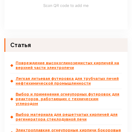
Статья
Повреждение высокоглиноземистых кирпичей на
верхней части электропечи
Легкая литьевая футеровка для трубчатых печей
нефтехимической промышленности
Выбор и применение огнеупорных футеровок для
реакторов, работающих с техническим
углеродом
Выбор материала для решетчатых кирпичей для
регенератора стеклодувной печи
Электроплавкие огнеупорные кирпичи бокоровые