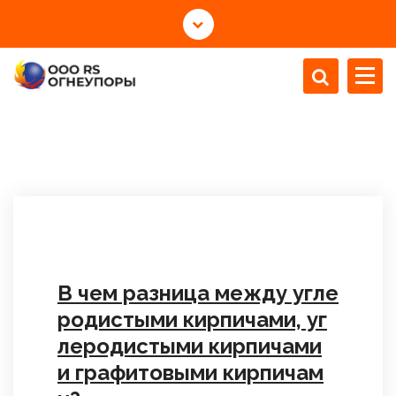
S
k
i
Профессиональный дизайн и производство огнеупорных футеровочных
материалов, безупречное обслуживание клиентов.
p
t
o
c
o
n
t
e
В чем разница между угле
n
t
родистыми кирпичами, уг
леродистыми кирпичами
и графитовыми кирпичам