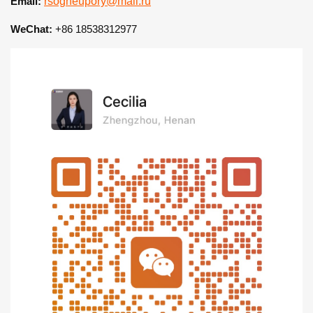
Email:
rsogneupory@mail.ru
WeChat:
+86 18538312977