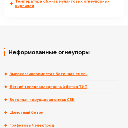
Температура обжига муллитовых огнеупорных
кирпичей
Неформованные огнеупоры
Высокоглиноземистая бетонная смесь
Легкий теплоизоляционный бетон ТИП
Бетонная корундовая смесь СБК
Шамотный бетон
Графитовый электрод