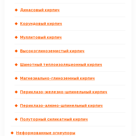
Динасовый кирпич
Корундовый кирпич
Муллитовый кирпич
Высокоглиноземистый кирпич
Шамотный теплоизоляционный кирпич
Магнезиально-глиноземный кирпич
Периклазо-железно-шпинельный кирпич
Периклазо-алюмо-шпинельный кирпич
Полуторный силикатный кирпич
Неформованные огнеупоры